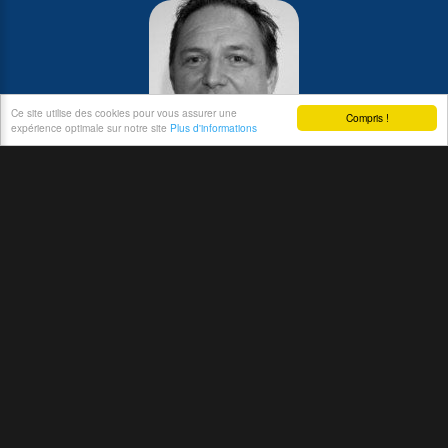
Ce site utilise des cookies pour vous assurer une
Compris !
expérience optimale sur notre site
Plus d'informations
JEAN-POL MILLAN
TEAM MANAGER
jean-pol.millan@braine-lacrosse.com
+32 (0)495 26 79 66