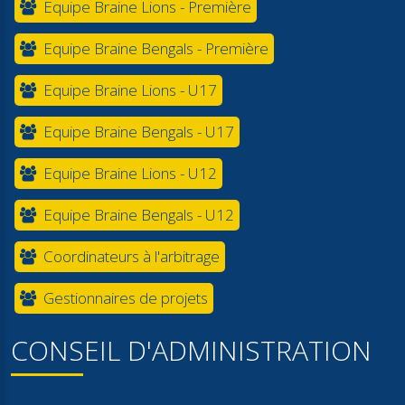
Equipe Braine Lions - Première
Equipe Braine Bengals - Première
Equipe Braine Lions - U17
Equipe Braine Bengals - U17
Equipe Braine Lions - U12
Equipe Braine Bengals - U12
Coordinateurs à l'arbitrage
Gestionnaires de projets
CONSEIL D'ADMINISTRATION